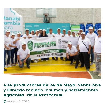
484 productores de 24 de Mayo, Santa Ana
V
y Olmedo reciben insumos y herramientas
C
agrícolas de la Prefectura
D
agosto 6, 2026