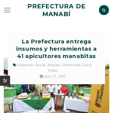
PREFECTURA DE
MANABÍ
La Prefectura entrega
insumos y herramientas a
41 apicultores manabitas
Desarrollo Social
,
Noticias
,
Producción
,
Sucre
,
Todas
junio 17, 2022