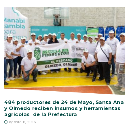
484 productores de 24 de Mayo, Santa Ana
V
y Olmedo reciben insumos y herramientas
C
agrícolas de la Prefectura
D
agosto 6, 2026