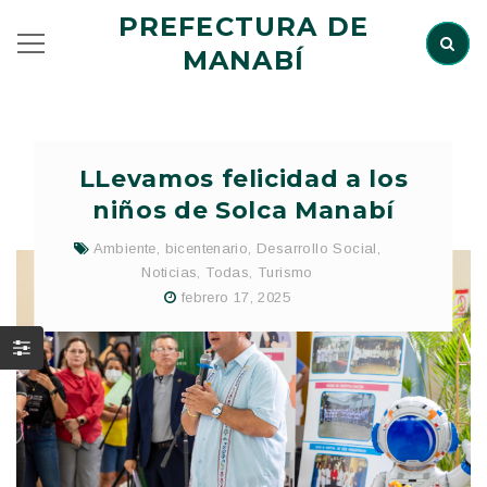
PREFECTURA DE
MANABÍ
LLevamos felicidad a los
niños de Solca Manabí
Ambiente
,
bicentenario
,
Desarrollo Social
,
Noticias
,
Todas
,
Turismo
febrero 17, 2025