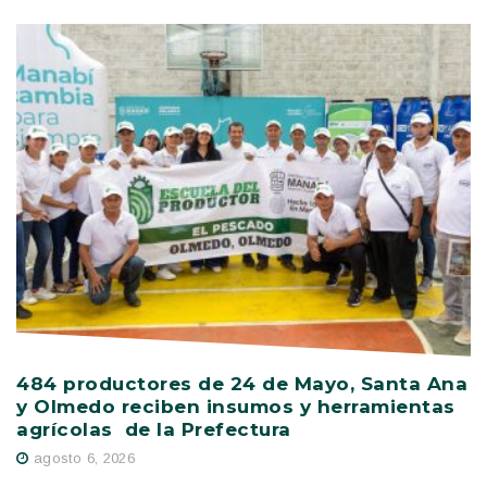
484 productores de 24 de Mayo, Santa Ana
V
y Olmedo reciben insumos y herramientas
C
agrícolas de la Prefectura
D
agosto 6, 2026