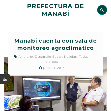
PREFECTURA DE
MANABÍ
Manabí cuenta con sala de
monitoreo agroclimático
Ambiente
,
Desarrollo Social
,
Noticias
,
Todas
,
Turismo
junio 24, 2025