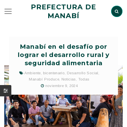
PREFECTURA DE
MANABÍ
Manabí en el desafío por
lograr el desarrollo rural y
seguridad alimentaria
Ambiente
,
bicentenario
,
Desarrollo Social
,
Manabí Produce
,
Noticias
,
Todas
noviembre 9, 2024