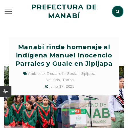
PREFECTURA DE
MANABÍ
Manabí rinde homenaje al
indígena Manuel Inocencio
Parrales y Guale en Jipijapa
Ambiente
,
Desarrollo Social
,
Jipijapa
,
Noticias
,
Todas
junio 17, 2025