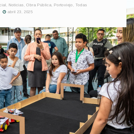
cial
,
Noticias
,
Obra Pública
,
Portoviejo
,
Todas
abril 23, 2025