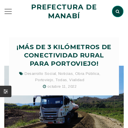
PREFECTURA DE
MANABÍ
¡MÁS DE 3 KILÓMETROS DE
CONECTIVIDAD RURAL
PARA PORTOVIEJO!
Desarrollo Social
,
Noticias
,
Obra Pública
,
Portoviejo
,
Todas
,
Vialidad
octubre 11, 2022