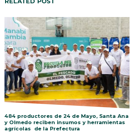
RELATED
POST
484 productores de 24 de Mayo, Santa Ana
V
y Olmedo reciben insumos y herramientas
C
agrícolas de la Prefectura
D