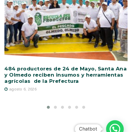
484 productores de 24 de Mayo, Santa Ana
V
y Olmedo reciben insumos y herramientas
C
agrícolas de la Prefectura
D
agosto 6, 2026
Chatbot