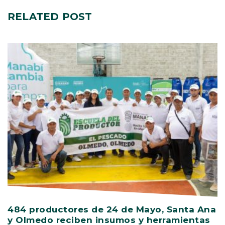
RELATED
POST
484 productores de 24 de Mayo, Santa Ana
V
y Olmedo reciben insumos y herramientas
C