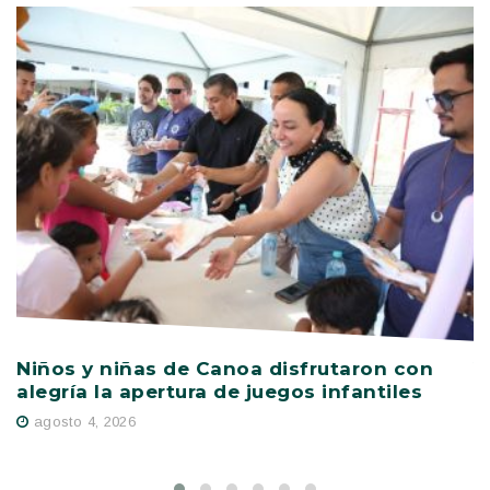
Niños y niñas de Canoa disfrutaron con
V
alegría la apertura de juegos infantiles
c
s
agosto 4, 2026