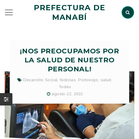
PREFECTURA DE
MANABÍ
¡NOS PREOCUPAMOS POR
LA SALUD DE NUESTRO
PERSONAL!
Desarrollo Social
,
Noticias
,
Portoviejo
,
salud
,
Todas
agosto 22, 2022