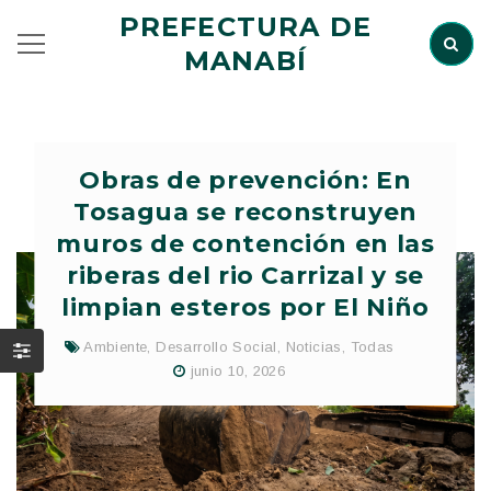
PREFECTURA DE
MANABÍ
Obras de prevención: En
Tosagua se reconstruyen
muros de contención en las
riberas del rio Carrizal y se
limpian esteros por El Niño
Ambiente
,
Desarrollo Social
,
Noticias
,
Todas
junio 10, 2026