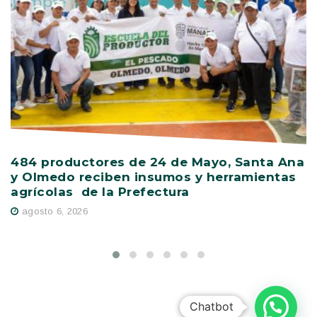
484 productores de 24 de Mayo, Santa Ana
V
y Olmedo reciben insumos y herramientas
C
agrícolas de la Prefectura
D
agosto 6, 2026
Chatbot