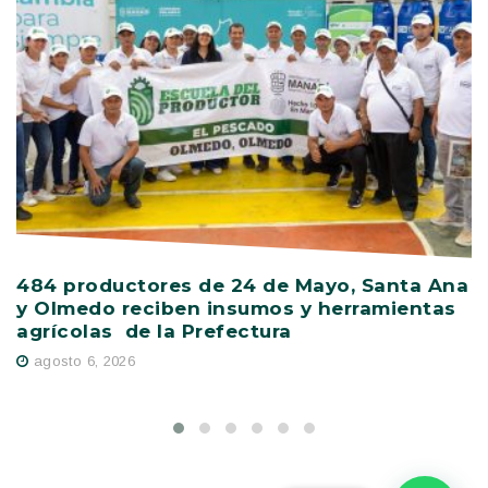
484 productores de 24 de Mayo, Santa Ana
V
y Olmedo reciben insumos y herramientas
C
agrícolas de la Prefectura
D
agosto 6, 2026