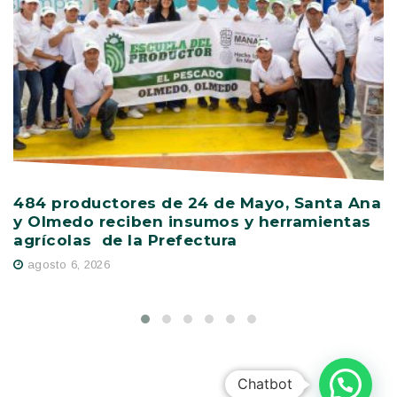
484 productores de 24 de Mayo, Santa Ana
V
y Olmedo reciben insumos y herramientas
C
agrícolas de la Prefectura
D
agosto 6, 2026
Chatbot