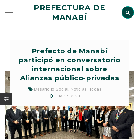
PREFECTURA DE
MANABÍ
Prefecto de Manabí
participó en conversatorio
internacional sobre
Alianzas público-privadas
Desarrollo Social
,
Noticias
,
Todas
julio 17, 2023