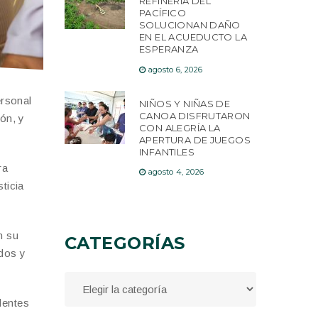
REFINERÍA DEL
PACÍFICO
SOLUCIONAN DAÑO
EN EL ACUEDUCTO LA
ESPERANZA
agosto 6, 2026
ersonal
NIÑOS Y NIÑAS DE
CANOA DISFRUTARON
ión, y
CON ALEGRÍA LA
APERTURA DE JUEGOS
INFANTILES
ra
agosto 4, 2026
ticia
n su
CATEGORÍAS
ldos y
dentes