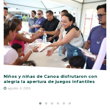
Niños y niñas de Canoa disfrutaron con
V
alegría la apertura de juegos infantiles
c
s
agosto 4, 2026