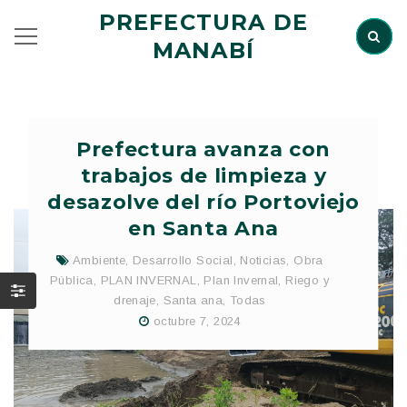
PREFECTURA DE
MANABÍ
Prefectura avanza con
trabajos de limpieza y
desazolve del río Portoviejo
en Santa Ana
Ambiente
,
Desarrollo Social
,
Noticias
,
Obra
Pública
,
PLAN INVERNAL
,
Plan Invernal
,
Riego y
drenaje
,
Santa ana
,
Todas
octubre 7, 2024