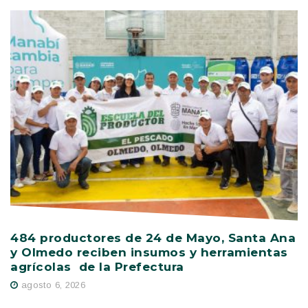
484 productores de 24 de Mayo, Santa Ana
V
y Olmedo reciben insumos y herramientas
C
agrícolas de la Prefectura
D
agosto 6, 2026