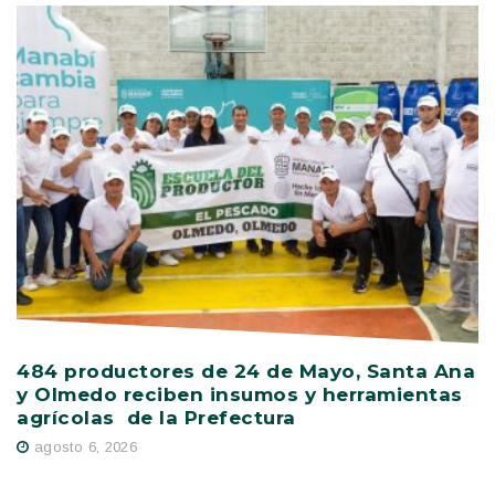
484 productores de 24 de Mayo, Santa Ana
V
y Olmedo reciben insumos y herramientas
C
agrícolas de la Prefectura
D
agosto 6, 2026