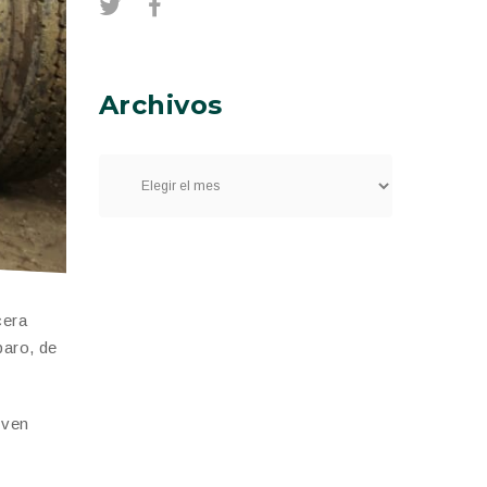
Archivos
cera
paro, de
 ven