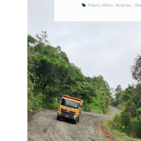
Flavio Alfaro
,
Noticias
,
Obr