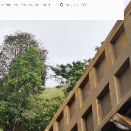
a Pública
,
Todas
,
Vialidad
mayo 4, 2021