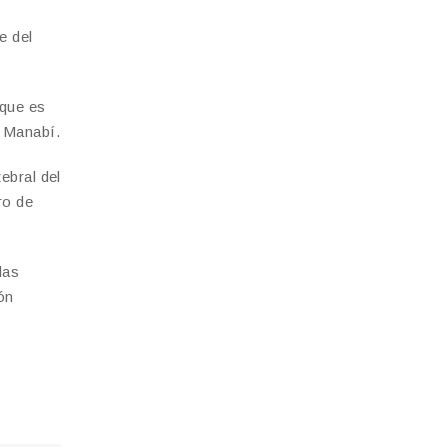
e del
 que es
e Manabí.
ebral del
ro de
das
ón