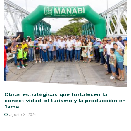
Obras estratégicas que fortalecen la
L
conectividad, el turismo y la producción en
V
Jama
i
agosto 3, 2026