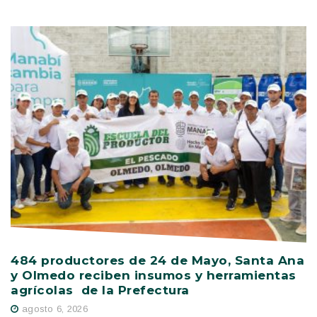
484 productores de 24 de Mayo, Santa Ana
V
y Olmedo reciben insumos y herramientas
C
agrícolas de la Prefectura
D
agosto 6, 2026