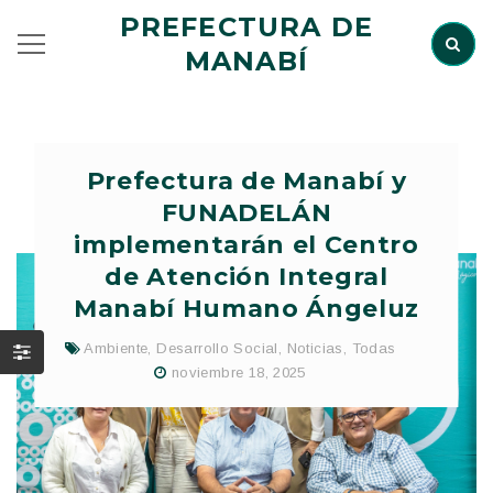
PREFECTURA DE
MANABÍ
Prefectura de Manabí y
FUNADELÁN
implementarán el Centro
de Atención Integral
Manabí Humano Ángeluz
Ambiente
,
Desarrollo Social
,
Noticias
,
Todas
noviembre 18, 2025