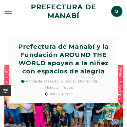
PREFECTURA DE
MANABÍ
Prefectura de Manabí y la
Fundación AROUND THE
WORLD apoyan a la niñez
con espacios de alegría
Ambiente
,
Desarrollo Social
,
Montecristi
,
Noticias
,
Todas
abril 28, 2025