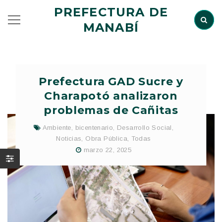
PREFECTURA DE
MANABÍ
Prefectura GAD Sucre y
Charapotó analizaron
problemas de Cañitas
Ambiente
,
bicentenario
,
Desarrollo Social
,
Noticias
,
Obra Pública
,
Todas
marzo 22, 2025