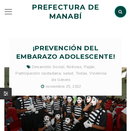
PREFECTURA DE
MANABÍ
¡PREVENCIÓN DEL
EMBARAZO ADOLESCENTE!
Desarrollo Social
,
Noticias
,
Paján
,
Participación ciudadana
,
salud
,
Todas
,
Violencia
de Género
noviembre 25, 2022