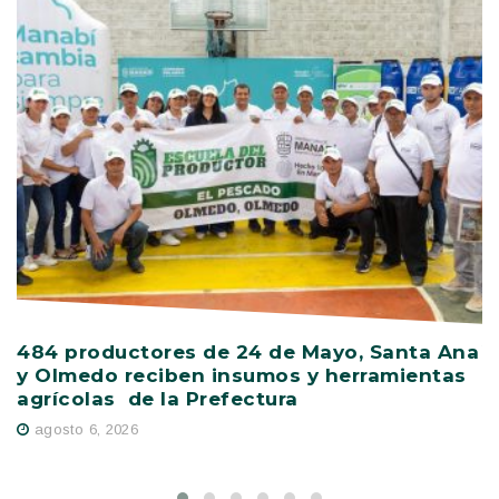
484 productores de 24 de Mayo, Santa Ana
V
y Olmedo reciben insumos y herramientas
C
agrícolas de la Prefectura
D
agosto 6, 2026