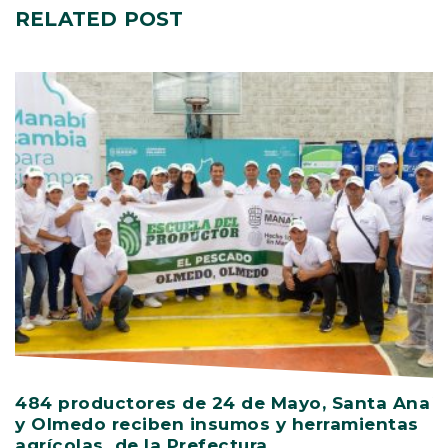
RELATED
POST
484 productores de 24 de Mayo, Santa Ana
V
y Olmedo reciben insumos y herramientas
C
agrícolas de la Prefectura
D