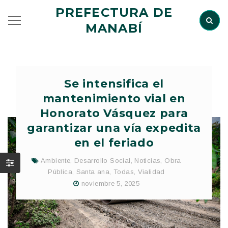
PREFECTURA DE
MANABÍ
Se intensifica el
mantenimiento vial en
Honorato Vásquez para
garantizar una vía expedita
en el feriado
Ambiente
,
Desarrollo Social
,
Noticias
,
Obra
Pública
,
Santa ana
,
Todas
,
Vialidad
noviembre 5, 2025