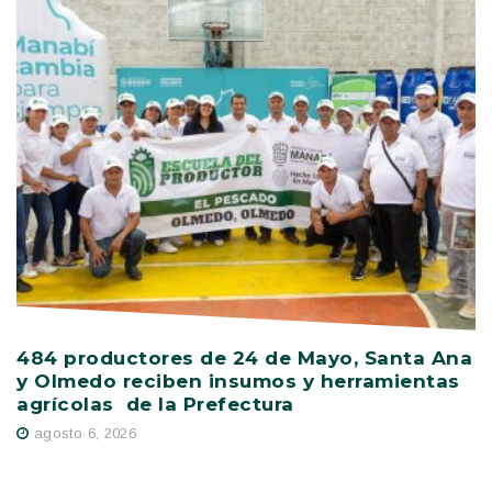
484 productores de 24 de Mayo, Santa Ana
V
y Olmedo reciben insumos y herramientas
C
agrícolas de la Prefectura
D
agosto 6, 2026