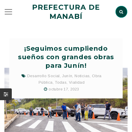
PREFECTURA DE
MANABÍ
¡Seguimos cumpliendo
sueños con grandes obras
para Junín!
Desarrollo Social
,
Junín
,
Noticias
,
Obra
Pública
,
Todas
,
Vialidad
octubre 17, 2023