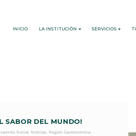
INICIO
LA INSTITUCIÓN
SERVICIOS
T
L SABOR DEL MUNDO!
sarrollo Social
,
Noticias
,
Región Gastronómica
,