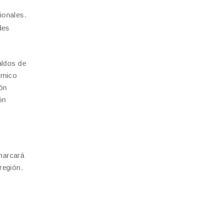
ionales.
des
aldos de
ómico
ón
ón
marcará
región.