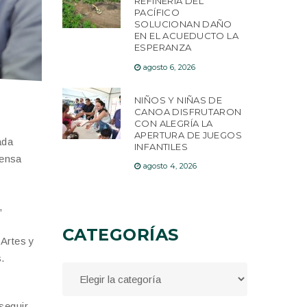
REFINERÍA DEL
PACÍFICO
SOLUCIONAN DAÑO
EN EL ACUEDUCTO LA
ESPERANZA
agosto 6, 2026
NIÑOS Y NIÑAS DE
CANOA DISFRUTARON
CON ALEGRÍA LA
APERTURA DE JUEGOS
ada
INFANTILES
rensa
agosto 4, 2026
,
CATEGORÍAS
 Artes y
.
seguir