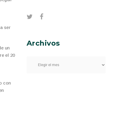
a ser
Archivos
de un
re el 20
vo con
en