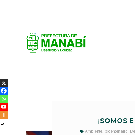
¡SOMOS E
Ambiente
,
bicentenario
,
De