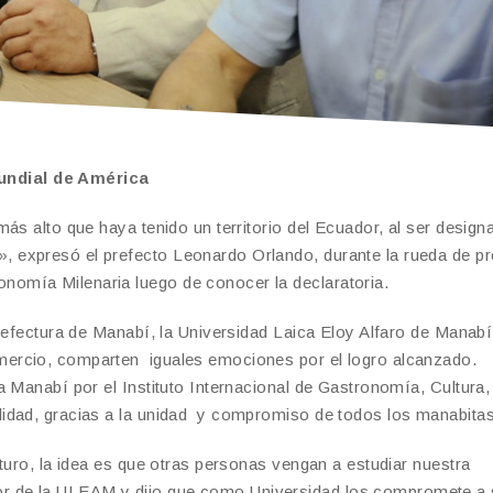
undial de América
ás alto que haya tenido un territorio del Ecuador, al ser design
 expresó el prefecto Leonardo Orlando, durante la rueda de p
omía Milenaria luego de conocer la declaratoria.
refectura de Manabí, la Universidad Laica Eloy Alfaro de Manabí
mercio, comparten iguales emociones por el logro alcanzado.
 Manabí por el Instituto Internacional de Gastronomía, Cultura,
idad, gracias a la unidad y compromiso de todos los manabitas
turo, la idea es que otras personas vengan a estudiar nuestra
 de la ULEAM y dijo que como Universidad los compromete a 