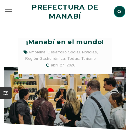
PREFECTURA DE
MANABÍ
¡Manabí en el mundo!
Ambiente
,
Desarrollo Social
,
Noticias
,
Región Gastronómica
,
Todas
,
Turismo
abril 27, 2026