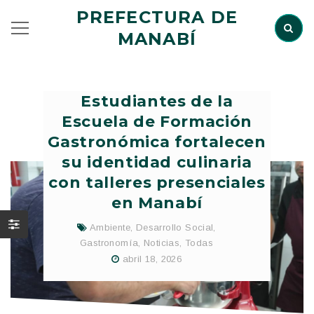
PREFECTURA DE
MANABÍ
Estudiantes de la
Escuela de Formación
Gastronómica fortalecen
su identidad culinaria
con talleres presenciales
en Manabí
Ambiente
,
Desarrollo Social
,
Gastronomía
,
Noticias
,
Todas
abril 18, 2026