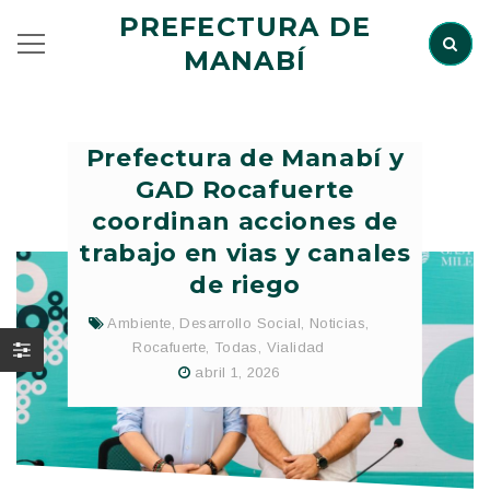
PREFECTURA DE
MANABÍ
Prefectura de Manabí y
GAD Rocafuerte
coordinan acciones de
trabajo en vias y canales
de riego
Ambiente
,
Desarrollo Social
,
Noticias
,
Rocafuerte
,
Todas
,
Vialidad
abril 1, 2026