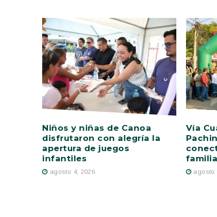
Niños y niñas de Canoa
Vía Cu
disfrutaron con alegría la
Pachin
apertura de juegos
conect
infantiles
famili
agosto 4, 2026
agosto 