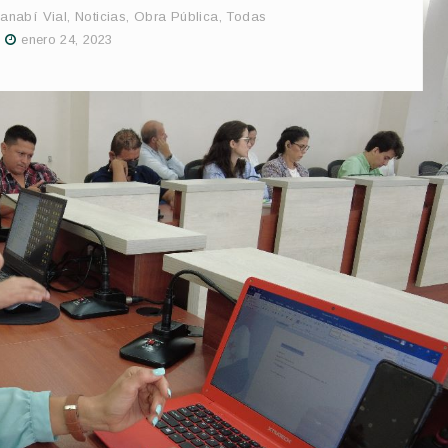
anabí Vial
,
Noticias
,
Obra Pública
,
Todas
enero 24, 2023