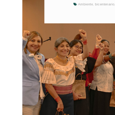
Ambiente
,
bicentenario