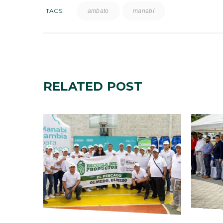
TAGS:
ambato
manabí
RELATED
POST