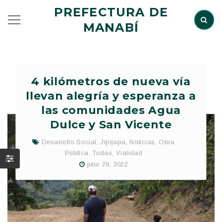
PREFECTURA DE
MANABÍ
4 kilómetros de nueva vía
llevan alegría y esperanza a
las comunidades Agua
Dulce y San Vicente
Desarrollo Social
,
Jipijapa
,
Noticias
,
Obra
Pública
,
Todas
,
Vialidad
julio 29, 2022