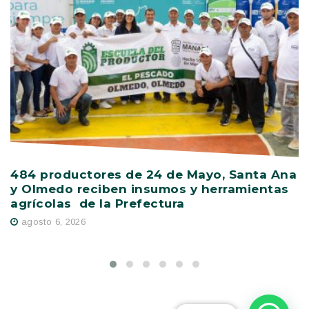
484 productores de 24 de Mayo, Santa Ana
V
y Olmedo reciben insumos y herramientas
C
agrícolas de la Prefectura
D
agosto 6, 2026