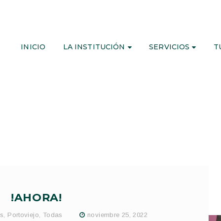
INICIO
LA INSTITUCIÓN
SERVICIOS
T
!AHORA!
as
,
Portoviejo
,
Todas
noviembre 25, 2022