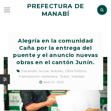
PREFECTURA DE
MANABÍ
Alegría en la comunidad
Caña por la entrega del
puente y el anuncio nuevas
obras en el cantón Junín.
Desarrollo Social
,
Noticias
,
Obra Pública
,
Participación ciudadana
,
Todas
,
Vialidad
abril 11, 2022