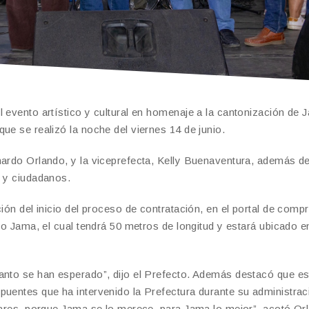
 evento artístico y cultural en homenaje a la cantonización de 
ue se realizó la noche del viernes 14 de junio.
nardo Orlando, y la viceprefecta, Kelly Buenaventura, además d
, y ciudadanos.
ión del inicio del proceso de contratación, en el portal de comp
ío Jama, el cual tendrá 50 metros de longitud y estará ubicado e
anto se han esperado”, dijo el Prefecto. Además destacó que es
puentes que ha intervenido la Prefectura durante su administrac
ólares, porque Jama se lo merece, para Jama lo mejor”, acotó Or