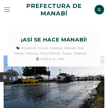
PREFECTURA DE
MANABÍ
¡ASÍ SE HACE MANABÍ!
Desarrollo Social
,
Jaramijó
,
Manabí Vial
,
Manta
,
Noticias
,
Obra Pública
,
Todas
,
Vialidad
octubre 11, 2022