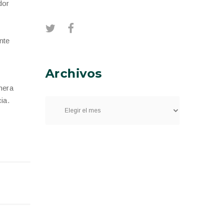
dor
nte
Archivos
nera
ia.