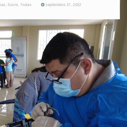
cias
,
Sucre
,
Todas
septiembre 27, 2022