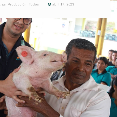
cias
,
Producción
,
Todas
abril 17, 2023