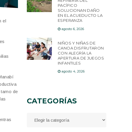
REFINERÍA DEL
PACÍFICO
SOLUCIONAN DAÑO
EN EL ACUEDUCTO LA
ESPERANZA
 el
agosto 6, 2026
 es
NIÑOS Y NIÑAS DE
CANOA DISFRUTARON
CON ALEGRÍA LA
ilias
APERTURA DE JUEGOS
INFANTILES
agosto 4, 2026
«Manabí
oductiva
, tamo de
las
CATEGORÍAS
entras