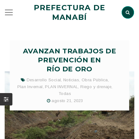
PREFECTURA DE
MANABÍ
AVANZAN TRABAJOS DE
PREVENCIÓN EN
RÍO DE ORO
Desarrollo Social
,
Noticias
,
Obra Pública
,
Plan Invernal
,
PLAN INVERNAL
,
Riego y drenaje
,
Todas
agosto 21, 2023