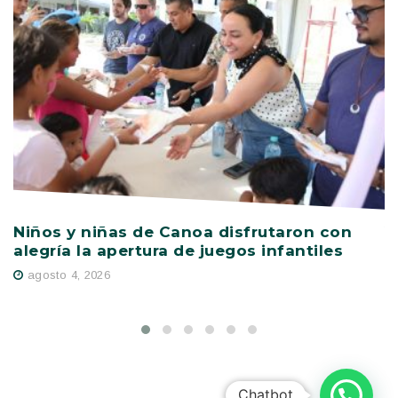
Niños y niñas de Canoa disfrutaron con
V
alegría la apertura de juegos infantiles
c
s
agosto 4, 2026
Chatbot