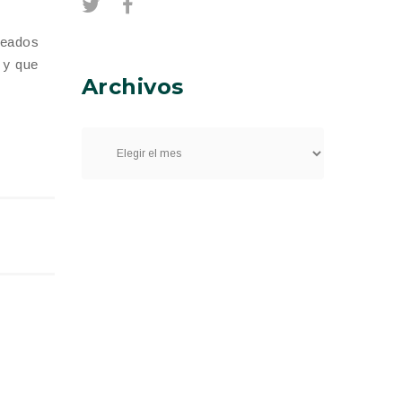
leados
o y que
Archivos