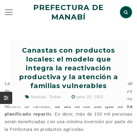
PREFECTURA DE
MANABÍ
Canastas con productos
locales: el modelo que
integra la reactivación
productiva y la atención a
La crisis global de la COVID-19 demostró el papel esencial
familias vulnerables
de la alimentación. Una prioridad para Manabí, cuyo
Noticias
,
Todas
junio 20, 2020
gobierno provincial ha entregado 15 mil canastas al mismo
número de familias,
de las 30 mil 500 que se ha
planificado repartir.
Es decir, más de 150 mil personas
serán beneficiadas con una mínima inversión por parte de
la Prefectura en productos agrícolas.