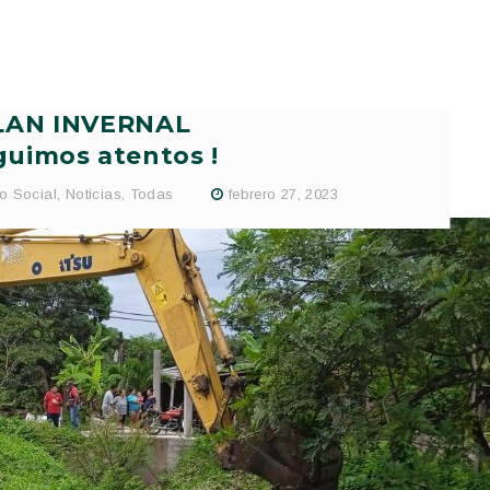
LAN INVERNAL
guimos atentos !
o Social
,
Noticias
,
Todas
febrero 27, 2023