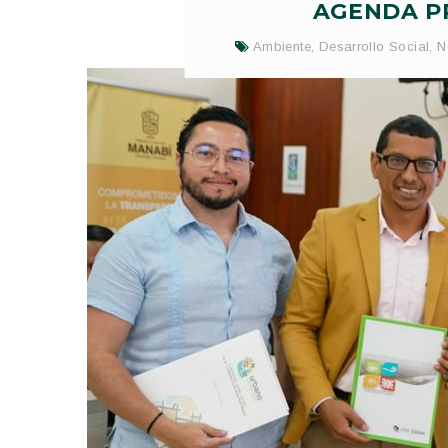
AGENDA PR
Ambiente
,
Desarrollo Social
,
N