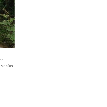
 de
k Macías