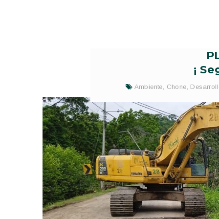
P
¡ Se
Ambiente
,
Chone
,
Desarroll