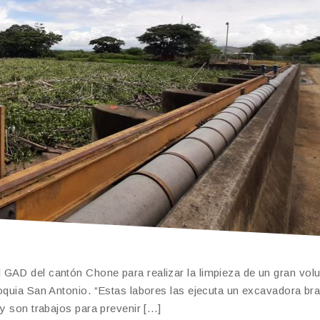
 GAD del cantón Chone para realizar la limpieza de un gran vo
roquia San Antonio. “Estas labores las ejecuta un excavadora br
 y son trabajos para prevenir […]