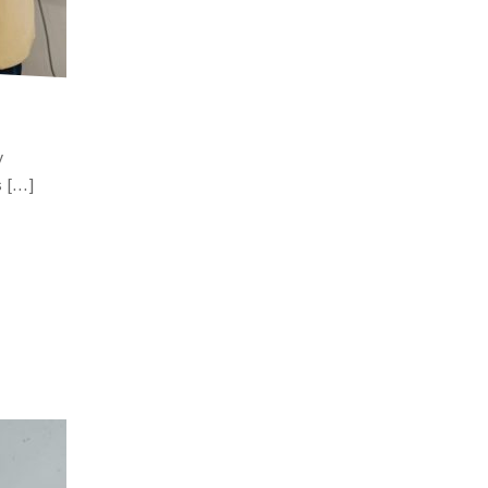
y
s […]