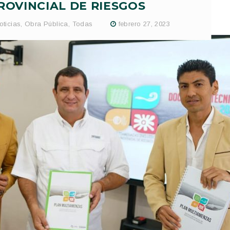
OVINCIAL DE RIESGOS
oticias
,
Obra Pública
,
Todas
febrero 27, 2023